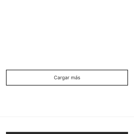
TIARA
TIARA
$
188
$
98
Cargar más