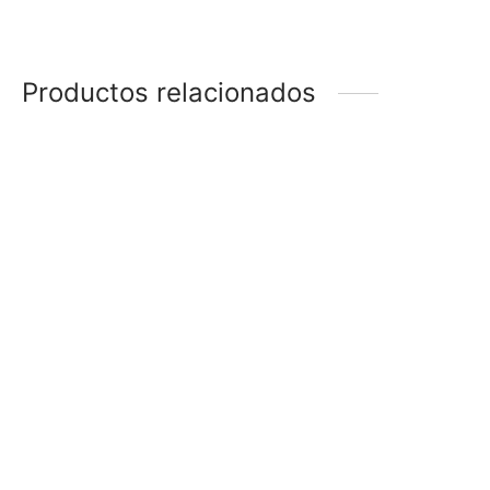
Productos relacionados
CARAVANAS CON
CARAVANAS STRASS
STRASS
$
178