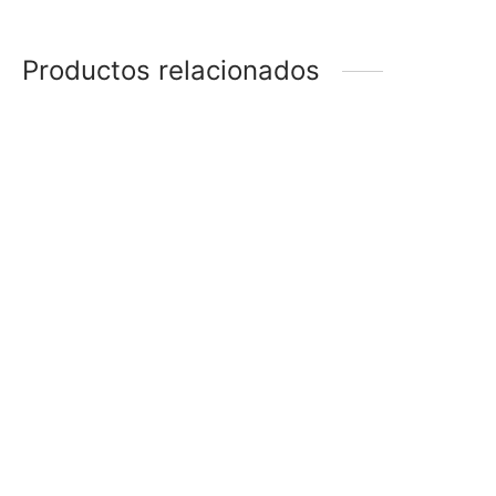
Productos relacionados
-
66
%
CARAVANAS CON
CARAVANA PASANTE
STRASS
STRASS
$
58
$
20
$
138