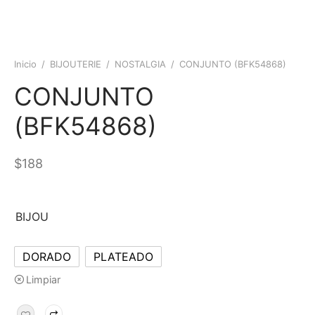
Inicio
/
BIJOUTERIE
/
NOSTALGIA
/
CONJUNTO (BFK54868)
CONJUNTO
(BFK54868)
$
188
BIJOU
DORADO
PLATEADO
Limpiar