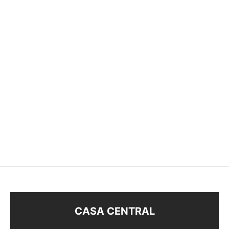
CONJUNTO FLOR
MULTICOLOR
$
178
CASA CENTRAL