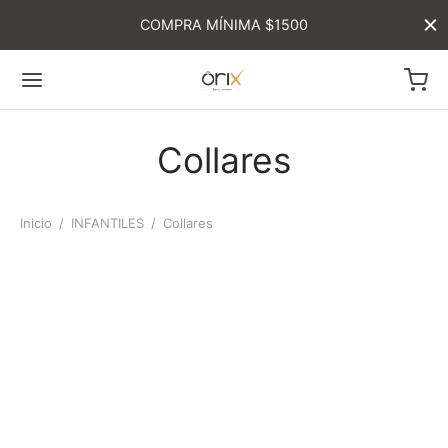
COMPRA MÍNIMA $1500
Collares
Inicio
/
INFANTILES
/
Collares