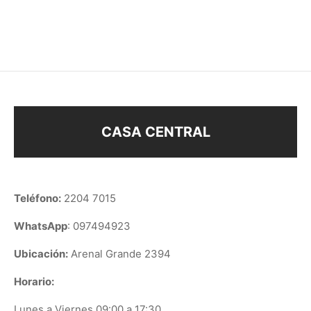
$
238
$
188
CASA CENTRAL
Teléfono:
2204 7015
WhatsApp
: 097494923
Ubicación:
Arenal Grande 2394
Horario:
Lunes a Viernes 09:00 a 17:30