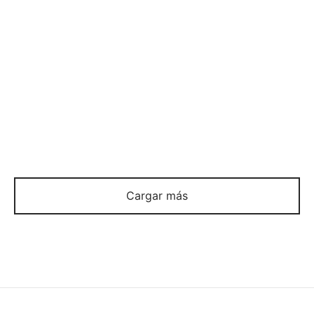
LLAVERO LGTB
LLAVERO LIBELULA
$
138
$
80
$
108
$
80
Cargar más