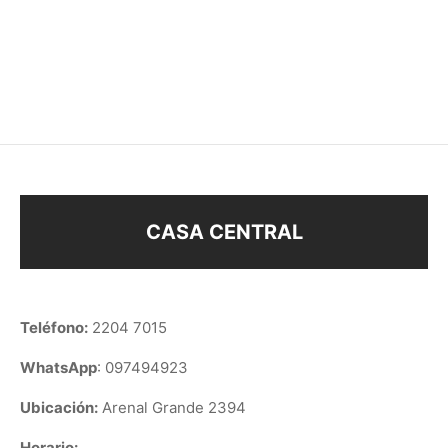
LLAVERO FRENO DE
LLAVERO PIEDRAS
DISCO
$
108
$
128
CASA CENTRAL
Teléfono:
2204 7015
WhatsApp
: 097494923
Ubicación:
Arenal Grande 2394
Horario: