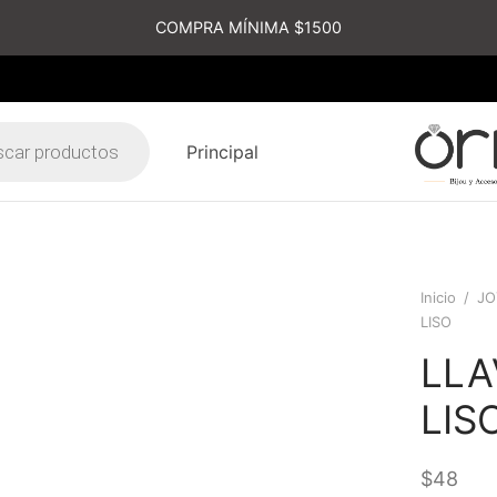
COMPRA MÍNIMA $1500
Principal
s
Inicio
/
JO
LISO
LLA
LIS
$
48