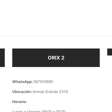
ERO DEDICATORIA
LLAVERO GRADUACIÓN
$
108
ir al carrito
Añadir al carrito
ORIX 2
WhatsApp:
097910690
Ubicación:
Arenal Grande 2319
Horario:
Lunes a Viernes 09:00 a 18:00