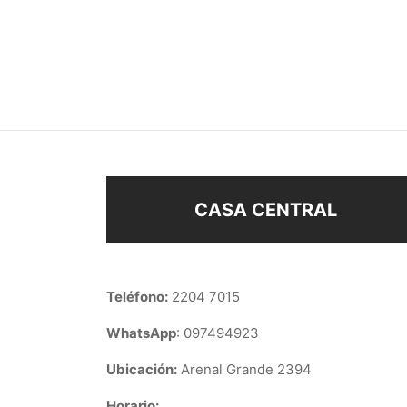
LLAVERO FLOR
LLAV
$
108
$
80
$
68
Añadir al carrito
Añad
CASA CENTRAL
Teléfono:
2204 7015
WhatsApp
: 097494923
Ubicación:
Arenal Grande 2394
Horario: