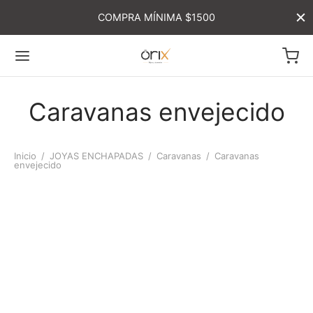
COMPRA MÍNIMA $1500
Caravanas envejecido
Inicio
/
JOYAS ENCHAPADAS
/
Caravanas
/
Caravanas
envejecido
-
%
-
%