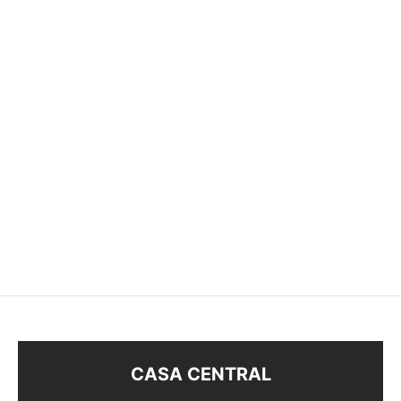
ANILLO ZIRCONIA
ANILLO ZIRCONIA
$
350
$
380
CASA CENTRAL