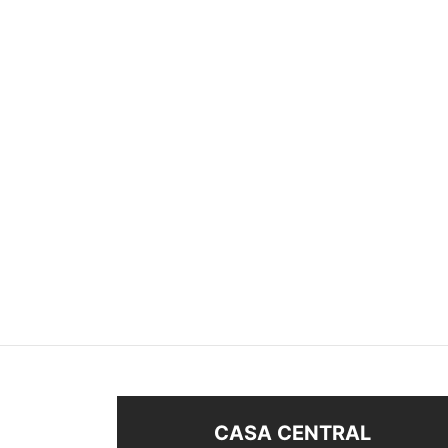
ANILLO ZIRCONIA
ANILL
$
380
$
420
Seleccionar opciones
Sel
CASA CENTRAL