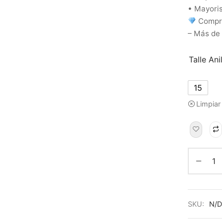
• Mayoris
Compra
– Más de
Talle Ani
15
Limpiar
SKU:
N/D