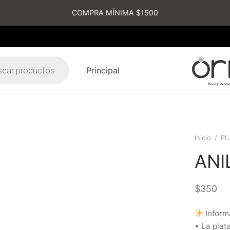
COMPRA MÍNIMA $1500
Principal
s
Inicio
/
PL
ANI
$
350
Inform
• La plat