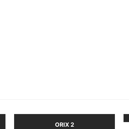
O HOJITA
ANILLO PLATA 925
$
820
eccionar opciones
Seleccionar opciones
ORIX 2