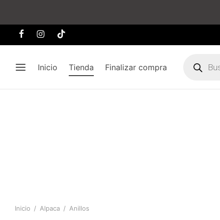
Búsqueda
de
Inicio
Tienda
Finalizar compra
producto
Inicio
/
Alpaca
/
Anillos