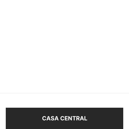
MINIATURAS PLANETA
$
53
CASA CENTRAL