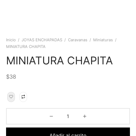
Inicio
/
JOYAS ENCHAPADAS
/
Caravanas
/
Miniaturas
/
MINIATURA CHAPITA
MINIATURA CHAPITA
$
38
Añadir al carrito