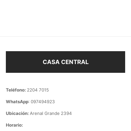
CARAVANA CRUZ
MINI ENCH. ORO
$
78
$
63
CASA CENTRAL
Teléfono:
2204 7015
WhatsApp
: 097494923
Ubicación:
Arenal Grande 2394
Horario: