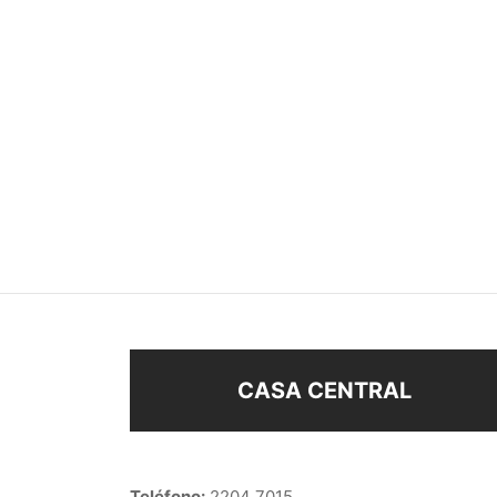
ANILLO
ANIL
$
168
$
168
Seleccionar opciones
Sel
CASA CENTRAL
Teléfono:
2204 7015