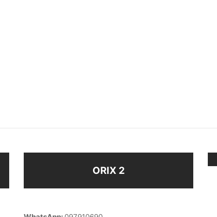
LO
ANILLO
$
168
eccionar opciones
Seleccionar opciones
ORIX 2
WhatsApp:
097910690