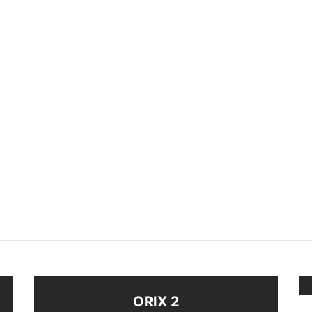
O PLATA 925
ANILLO HOJITAS
$
580
eccionar opciones
Seleccionar opciones
ORIX 2