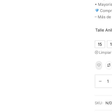
• Mayoris
Compra
– Más de
Talle Ani
15
Limpiar
SKU:
N/D