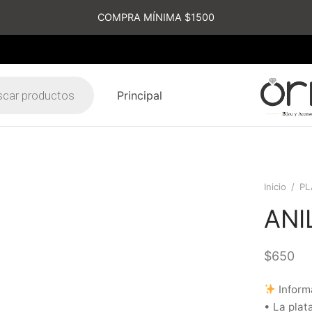
COMPRA MÍNIMA $1500
Principal
s
Inicio
/
PL
ANI
$
650
Inform
• La plat