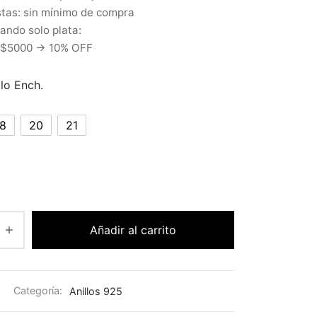
tas: sin mínimo de compra
ndo solo plata:
 $5000 → 10% OFF
llo Ench.
18
20
21
Añadir al carrito
Categoría:
Anillos 925