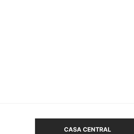
ANILLO PLATA 925
ANILL
$
550
$
350
Seleccionar opciones
Sel
CASA CENTRAL