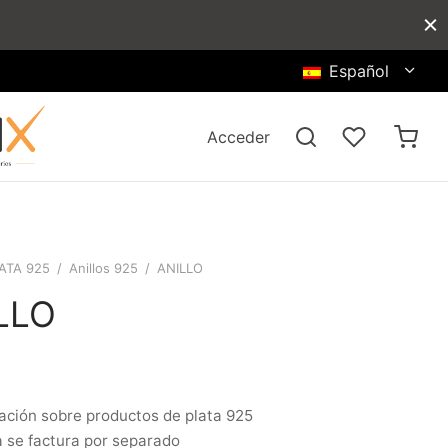
Español
Acceder
ATA 925
/
Anillos 925
/
ANILLO
LLO
ación sobre productos de plata 925
a se factura por separado