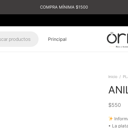
COMPRA MÍNIMA $1500
Principal
s
Inicio
/
PL
ANI
$
550
Inform
• La plat