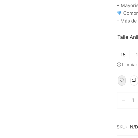
• Mayoris
Compra
– Más de
Talle Ani
15
Limpiar
SKU:
N/D