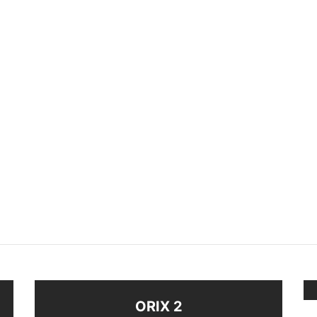
O PLATA 925
ANILLO HOJITA
$
420
eccionar opciones
Seleccionar opciones
ORIX 2