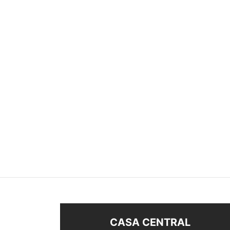
ANILLO PLATA 925
ANILL
$
820
$
350
Seleccionar opciones
Sel
CASA CENTRAL