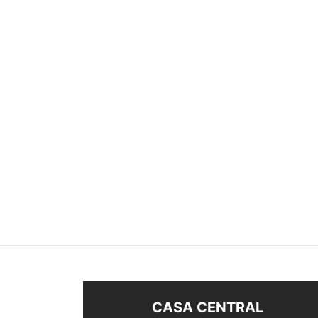
ANILLO MEDIA LUNA
ANIL
$
380
$
350
Seleccionar opciones
Sel
CASA CENTRAL