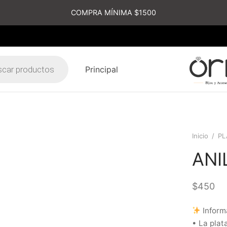
COMPRA MÍNIMA $1500
Principal
s
Inicio
/
PL
ANI
$
450
Inform
• La plat