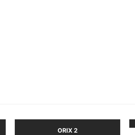
LO CORAZON ENLAZADO
ANILLO
$
880
eccionar opciones
Seleccionar opciones
ORIX 2