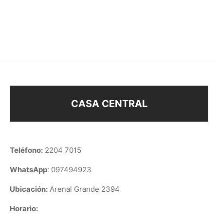
LLAVERO FLOR
LLAVERO BEST FRIENDS
$
108
$
80
$
118
CASA CENTRAL
Teléfono:
2204 7015
WhatsApp
: 097494923
Ubicación:
Arenal Grande 2394
Horario: