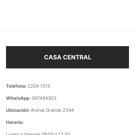
$
238
$
158
CASA CENTRAL
Teléfono:
2204 7015
WhatsApp
: 097494923
Ubicación:
Arenal Grande 2394
Horario:
Lunes a Viernes 09:00 a 17:30