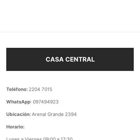
$
188
$
218
CASA CENTRAL
Teléfono:
2204 7015
WhatsApp
: 097494923
Ubicación:
Arenal Grande 2394
Horario:
Lunes a Viernes 09:00 a 17:30