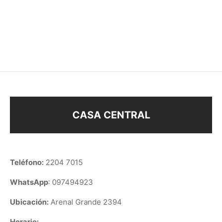
COLLAR CORAZÓN
COLLAR PARA
COMPARTIR DE 4
$
138
$
198
CASA CENTRAL
Teléfono:
2204 7015
WhatsApp
: 097494923
Ubicación:
Arenal Grande 2394
Horario: