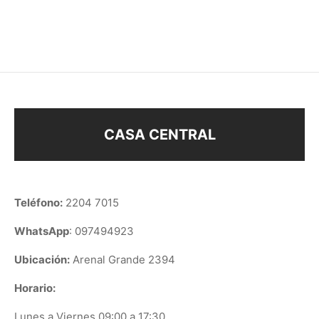
$
178
$
158
$
278
CASA CENTRAL
Teléfono:
2204 7015
WhatsApp
: 097494923
Ubicación:
Arenal Grande 2394
Horario:
Lunes a Viernes 09:00 a 17:30