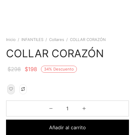
Inicio
/
INFANTILES
/
Collares
/
COLLAR CORAZÓN
COLLAR CORAZÓN
$
298
$
198
34
%
Descuento
Añadir al carrito