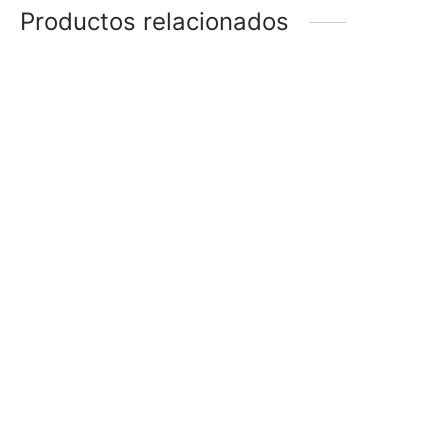
Productos relacionados
CARAVANAS STRASS
AROS CON STRASS
$
178
$
118
-
66
%