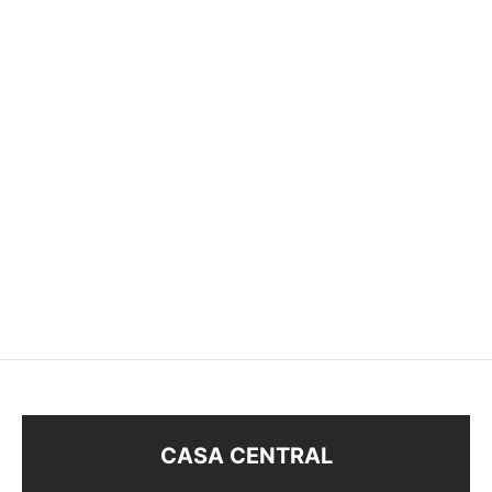
CARAVANAS STRASS
CARAVANA PASANTE
STRASS
$
128
$
58
$
20
CASA CENTRAL