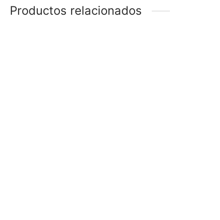
Productos relacionados
-
66
%
CARAVANAS (BFE45407)
CARAVANA PASANTE
STRASS
$
178
$
58
$
20