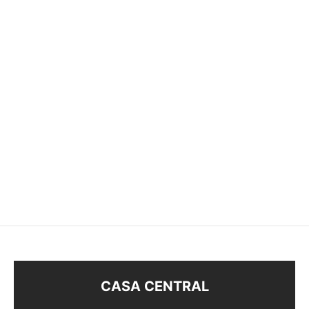
APLIQUE DE PELO
AROS CON BRILLOS
$
108
$
118
CASA CENTRAL