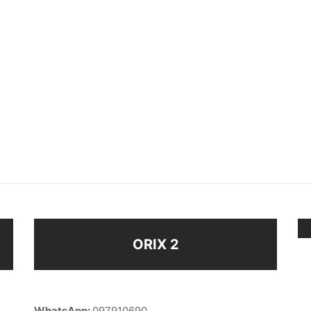
VANAS STRASS
CARAVANAS (BFE45407)
$
178
ir al carrito
Añadir al carrito
ORIX 2
WhatsApp:
097910690