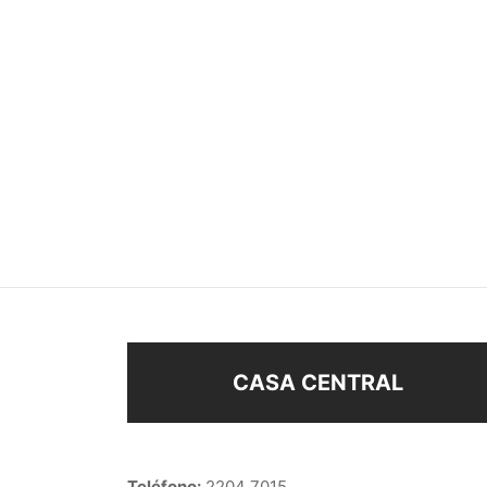
TIARA
CARA
$
98
$
178
Añadir al carrito
Añad
CASA CENTRAL
Teléfono:
2204 7015