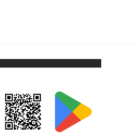
CARTERITA CON STRASS PARA
CELULAR
$
450
$
315
Seleccionar opciones
ORIX EN GOOGLE PLAY