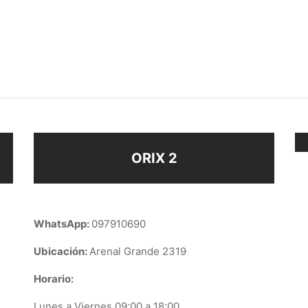
QUE DE PELO
CARTERA STRASS
$
690
$
483
Seleccionar opciones
ir al carrito
ORIX 2
WhatsApp:
097910690
Ubicación:
Arenal Grande 2319
Horario:
Lunes a Viernes 09:00 a 18:00