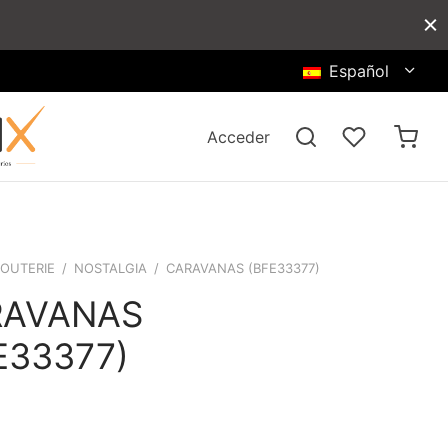
Español
Acceder
JOUTERIE
/
NOSTALGIA
/
CARAVANAS (BFE33377)
RAVANAS
E33377)