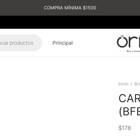
COMPRA MÍNIMA $1500
Principal
s
Inicio
/
BI
CA
(BF
$
178