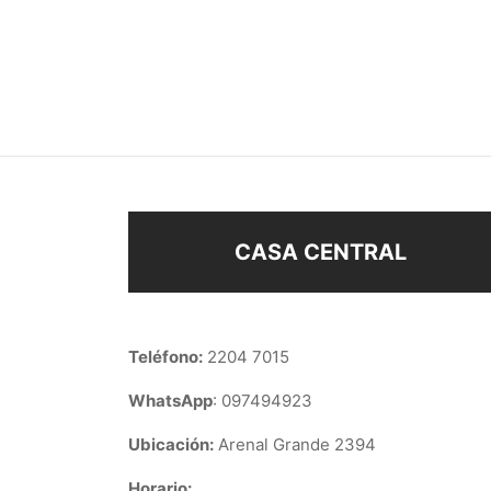
CARAVANAS STRASS
APLI
$
178
$
168
Añadir al carrito
Añad
CASA CENTRAL
Teléfono:
2204 7015
WhatsApp
: 097494923
Ubicación:
Arenal Grande 2394
Horario: