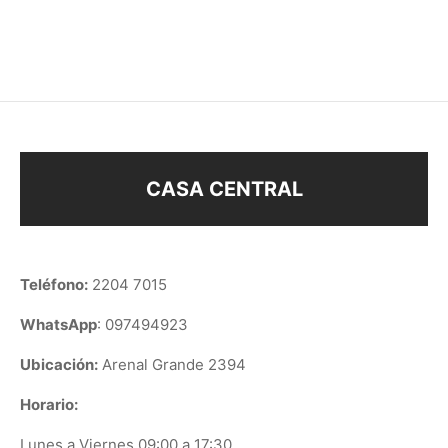
$
58
$
20
$
450
$
315
CASA CENTRAL
Teléfono:
2204 7015
WhatsApp
: 097494923
Ubicación:
Arenal Grande 2394
Horario:
Lunes a Viernes 09:00 a 17:30