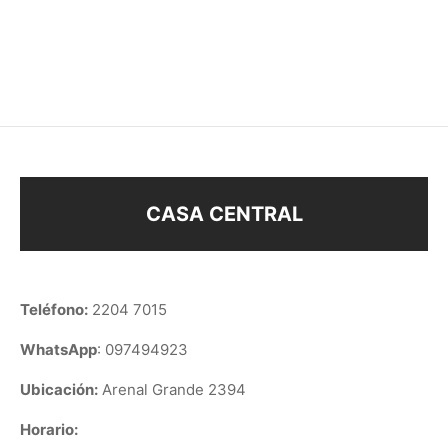
CARAVANAS STRASS
APLIQUE DE PELO
$
178
$
108
CASA CENTRAL
Teléfono:
2204 7015
WhatsApp
: 097494923
Ubicación:
Arenal Grande 2394
Horario: