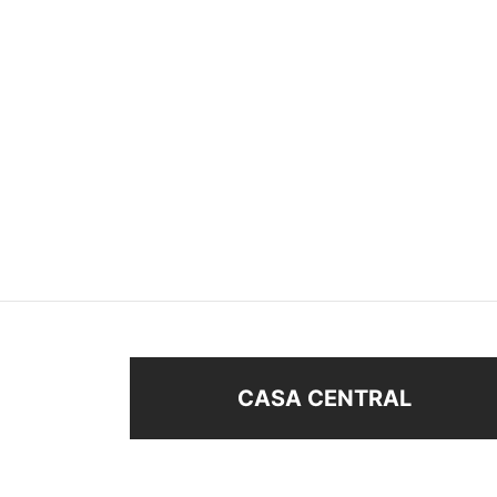
BROCHE CON STRASS
CARA
$
58
$
178
Añadir al carrito
Añad
CASA CENTRAL