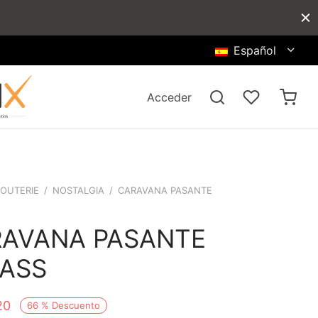
Español
Acceder
JOUTERIE
/
NOSTALGIA
/
CARAVANA PASANTE
AVANA PASANTE
ASS
20
66
%
Descuento