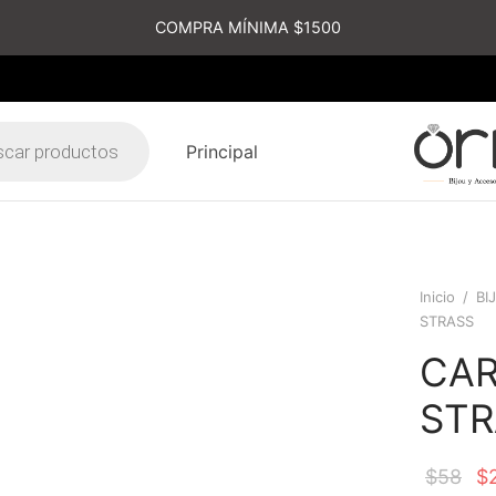
COMPRA MÍNIMA $1500
Principal
s
Inicio
/
BI
STRASS
CAR
STR
$
58
$