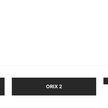
VANAS STRASS
TIARA
$
98
ir al carrito
Añadir al carrito
ORIX 2