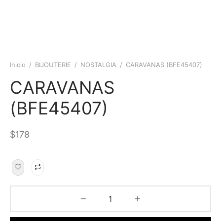
Inicio
/
BIJOUTERIE
/
NOSTALGIA
/
CARAVANAS (BFE45407)
CARAVANAS
(BFE45407)
$
178