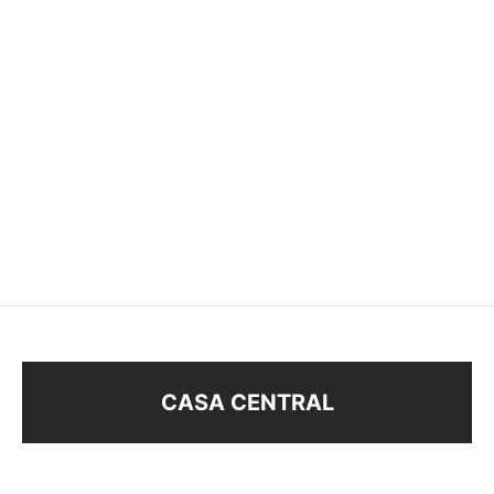
CARAVANA PASANTE
CONJUNTO (BFK54868)
STRASS
$
188
$
58
$
20
CASA CENTRAL