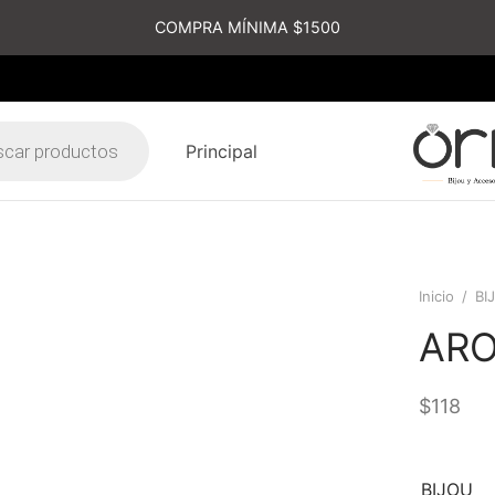
COMPRA MÍNIMA $1500
Principal
s
Inicio
/
BI
ARO
$
118
BIJOU