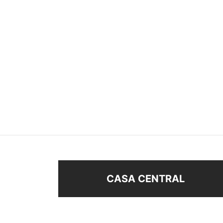
CARAVANAS STRASS
CARA
$
128
$
178
Añadir al carrito
Añad
CASA CENTRAL