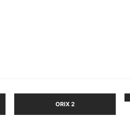
VANAS STRASS
CONJUNTO (BFK54868)
$
188
ir al carrito
Seleccionar opciones
ORIX 2