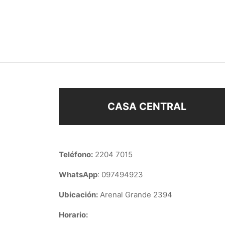
CARAVANAS STRASS
CARA
$
58
$
148
Añadir al carrito
Añad
CASA CENTRAL
Teléfono:
2204 7015
WhatsApp
: 097494923
Ubicación:
Arenal Grande 2394
Horario: