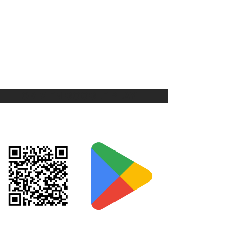
BROCHE CON STRASS
$
58
Añadir al carrito
ORIX EN GOOGLE PLAY