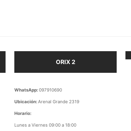
VANAS STRASS
AROS CON BRILLOS
$
118
ir al carrito
Seleccionar opciones
ORIX 2
WhatsApp:
097910690
Ubicación:
Arenal Grande 2319
Horario:
Lunes a Viernes 09:00 a 18:00