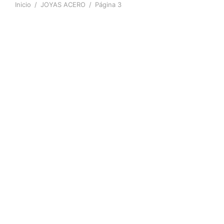
Inicio
/
JOYAS ACERO
/
Página 3
-
32
%
ANILLO HOMBRE
ANILLO INF