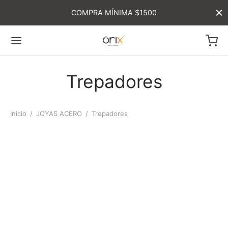
COMPRA MÍNIMA $1500
Trepadores
Inicio
/
JOYAS ACERO
/
Trepadores
-
%
-
%