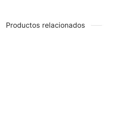
Productos relacionados
-
47
%
-
47
%
ANILLO FLOR
ANILLO FLOR
$
38
$
20
$
38
$
20