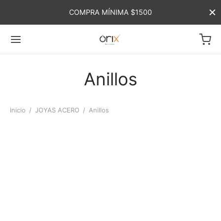
COMPRA MÍNIMA $1500
Anillos
Inicio
/
JOYAS ACERO
/
Anillos