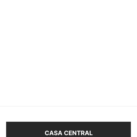
-
38
%
-
66
%
ANILLO
ANILLO
$
48
$
30
$
58
$
20
CASA CENTRAL