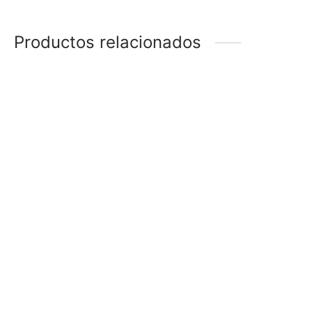
Productos relacionados
ANILLO
ANILLO LÍNEA AZUL
$
48
$
48