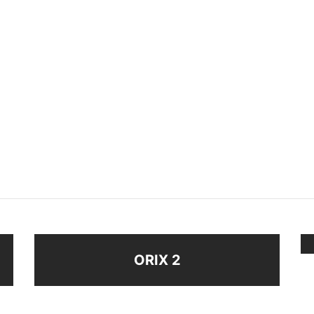
ZA FINA
ALIANZA ANCHA ACERO
BLANCO
$
38
eccionar opciones
Seleccionar opciones
ORIX 2