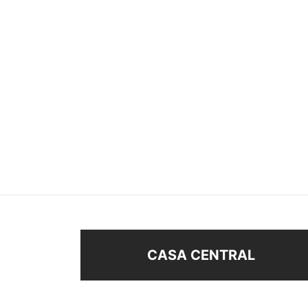
ANILLO HOMBRE
ALIAN
$
248
$
168
$
28
Seleccionar opciones
Sel
CASA CENTRAL