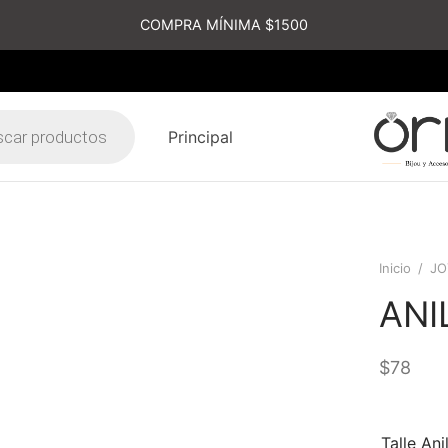
COMPRA MÍNIMA $1500
Principal
s
Inicio
/
JO
ANI
$
78
Talle Ani