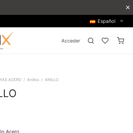
Español
Acceder
YAS ACERO
/
Anillos
/
ANILLO
LLO
llo Acero