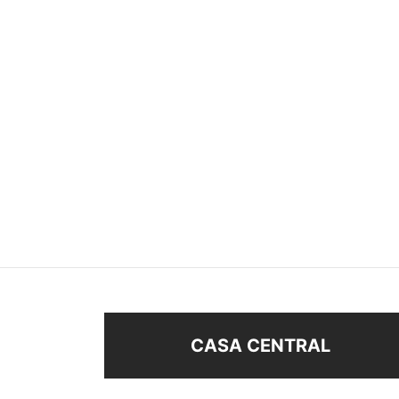
ALIANZA ANCHA
ANIL
$
38
$
28
Sel
Seleccionar opciones
CASA CENTRAL