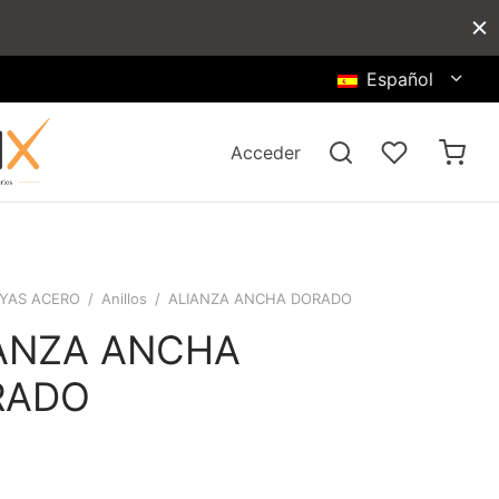
Español
Acceder
YAS ACERO
/
Anillos
/
ALIANZA ANCHA DORADO
ANZA ANCHA
RADO