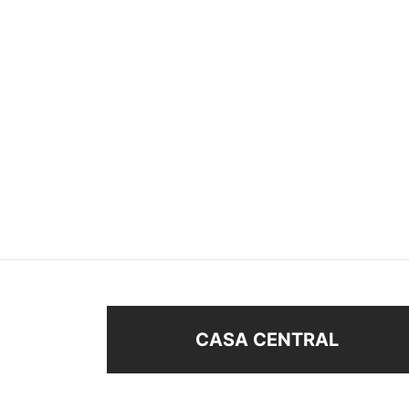
ANILLO
ANIL
$
48
$
48
Seleccionar opciones
Sel
CASA CENTRAL