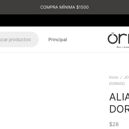
COMPRA MÍNIMA $1500
Principal
s
Inicio
/
JO
DORADO
ALI
DO
$
28