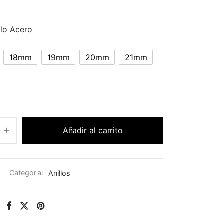
llo Acero
18mm
19mm
20mm
21mm
Añadir al carrito
Categoría:
Anillos