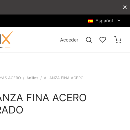
Español
Acceder
YAS ACERO
/
Anillos
/
ALIANZA FINA ACERO
ANZA FINA ACERO
RADO