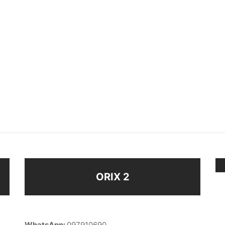
LO
ALIANZA ANCHA DORADO
$
20
$
38
eccionar opciones
Seleccionar opciones
ORIX 2
WhatsApp:
097910690