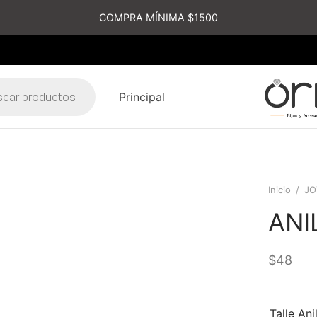
COMPRA MÍNIMA $1500
Principal
s
Inicio
/
JO
ANI
$
48
Talle Ani