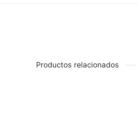
Productos relacionados
-
38
%
-
62