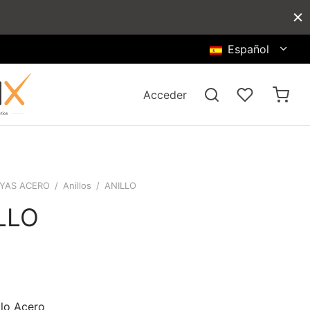
Español
Acceder
YAS ACERO
/
Anillos
/
ANILLO
LLO
llo Acero