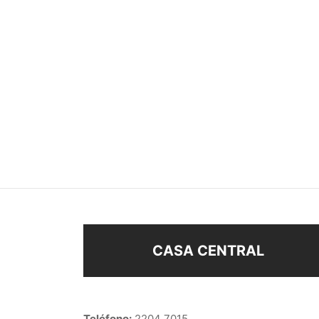
ANILLO
ANIL
$
48
$
30
$
53
Seleccionar opciones
Sel
CASA CENTRAL
Teléfono:
2204 7015