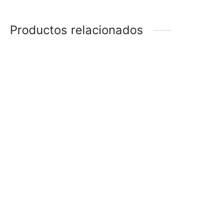
Productos relacionados
ANILLO LÍNEA AZUL
ALIANZA ANCHA
$
48
$
28