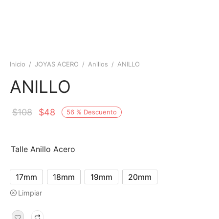
Inicio
/
JOYAS ACERO
/
Anillos
/
ANILLO
ANILLO
$
108
$
48
56
%
Descuento
Talle Anillo Acero
17mm
18mm
19mm
20mm
Limpiar