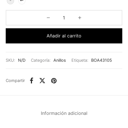
Añadir al carrito
SKU:
N/D
Categoría:
Anillos
Etiqueta:
BOA43105
Compartir
Información adicional