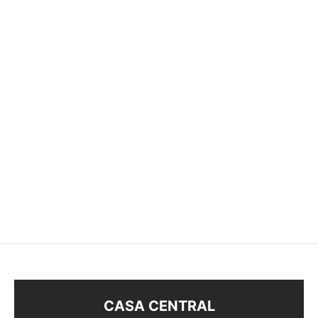
CADENA TOURBILLON
FINA
$
58
CASA CENTRAL