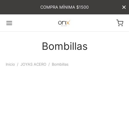
COMPRA MÍNIMA $1500
Bombillas
Inicio
/
JOYAS ACERO
/
Bombillas