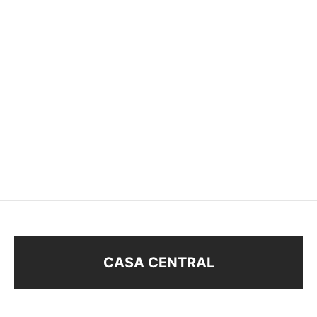
BOMBILLA COLORES
BOMBILLAS (BOO45111)
$
120
$
120
CASA CENTRAL