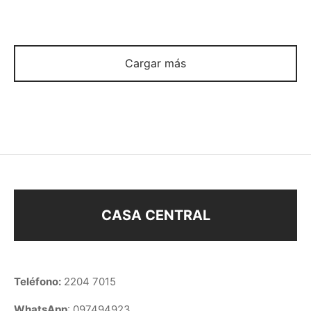
AROS ACERO 5.5 CM
AROS ACERO BLANCO
–
$
48
$
53
$
98
Cargar más
CASA CENTRAL
Teléfono:
2204 7015
WhatsApp
: 097494923