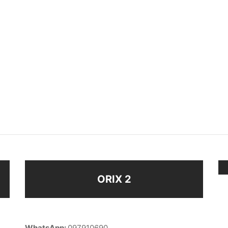
O LÍNEA AZUL
ANILLO HOMBRE
$
248
$
168
Seleccionar opciones
eccionar opciones
ORIX 2
WhatsApp:
097910690