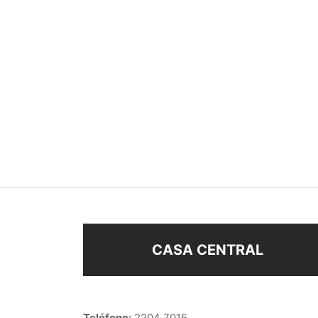
ANILLO CORAZONES
ANILL
$
98
$
48
$
48
Seleccionar opciones
Sel
CASA CENTRAL
Teléfono:
2204 7015