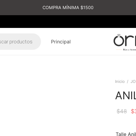
COMPRA MÍNIMA $1500
Principal
s
Inicio
/
JO
ANI
$
48
$
Talle Ani