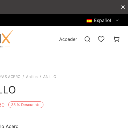
Español
Acceder
YAS ACERO
/
Anillos
/
ANILLO
LLO
30
38
%
Descuento
llo Acero