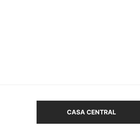
ANILLO
ALIA
$
58
$
20
$
28
Seleccionar opciones
Sel
CASA CENTRAL