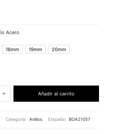
llo Acero
18mm
19mm
20mm
Añadir al carrito
Categoría:
Anillos
Etiqueta:
BOA21057