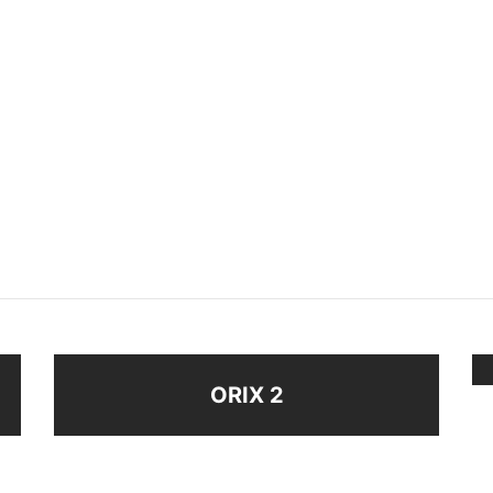
NZA ANCHA
ANILLO
$
48
eccionar opciones
Seleccionar opciones
ORIX 2