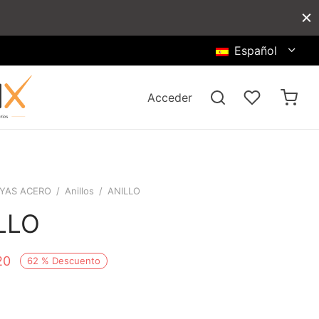
Español
Acceder
YAS ACERO
/
Anillos
/
ANILLO
LLO
20
62
%
Descuento