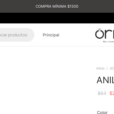
COMPRA MÍNIMA $1500
Principal
s
Inicio
/
JO
ANI
$
53
$
Color