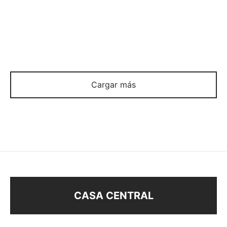
AROS CON STRASS
AROS CON BRILLOS
$
118
$
118
Cargar más
CASA CENTRAL