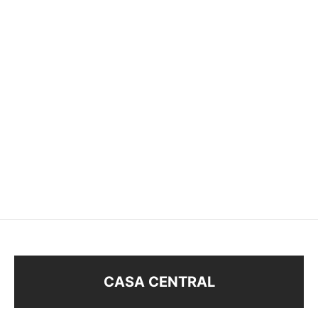
CARAVANAS CADENA
CARAVANAS STRASS
$
78
$
118
CASA CENTRAL