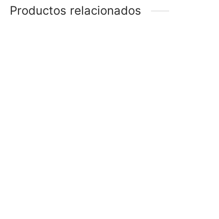
Productos relacionados
CARAVANAS
CARAVANAS STRASS
$
58
$
178